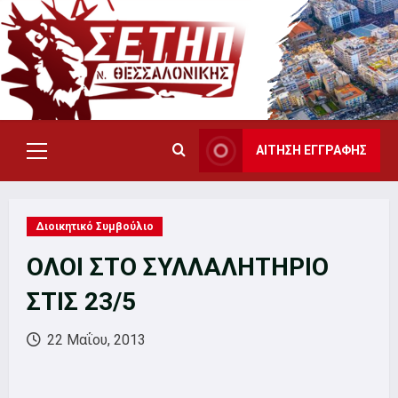
Skip
to
content
ΑΙΤΗΣΗ ΕΓΓΡΑΦΗΣ
Primary
Menu
Διοικητικό Συμβούλιο
ΟΛΟΙ ΣΤΟ ΣΥΛΛΑΛΗΤΗΡΙΟ
ΣΤΙΣ 23/5
22 Μαΐου, 2013