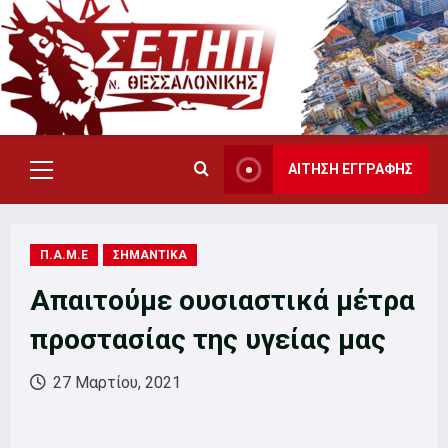
Skip
to
content
ΑΙΤΗΣΗ ΕΓΓΡΑΦΗΣ
Primary
Menu
Π.Α.Μ.Ε
ΣΗΜΑΝΤΙΚΑ
Απαιτούμε ουσιαστικά μέτρα
προστασίας της υγείας μας
27 Μαρτίου, 2021