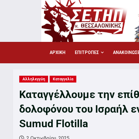
Skip
to
content
ΑΡΧΙΚΗ
ΕΠΙΤΡΟΠΕΣ
ΑΝΑΚΟΙΝΩΣΕ
Αλληλεγγύη
Καταγγελία
Καταγγέλλουμε την επίθ
δολοφόνου του Ισραήλ εν
Sumud Flotilla
2 Οκτωβρίου, 2025