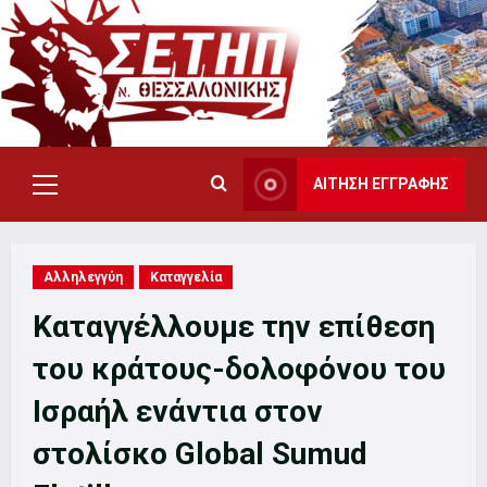
Skip
to
content
ΑΙΤΗΣΗ ΕΓΓΡΑΦΗΣ
Primary
Menu
Αλληλεγγύη
Καταγγελία
Καταγγέλλουμε την επίθεση
του κράτους-δολοφόνου του
Ισραήλ ενάντια στον
στολίσκο Global Sumud