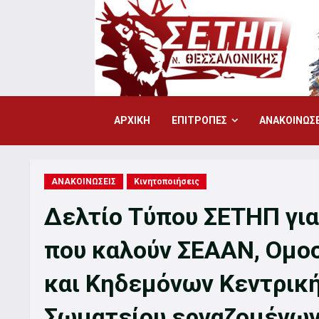
Skip
to
content
ΑΡΧΙΚΗ
ΕΠΙΤΡΟΠΕΣ
ΑΝΑΚΟΙΝΩΣΕ
ΑΝΑΚΟΙΝΩΣΕΙΣ
Κινητοποιήσεις
Δελτίο Τύπου ΣΕΤΗΠ για
που καλούν ΣΕΑΑΝ, Ομο
και Κηδεμόνων Κεντρική
Σωματείου εργαζομένων 