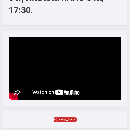
17:30.
setip_thess