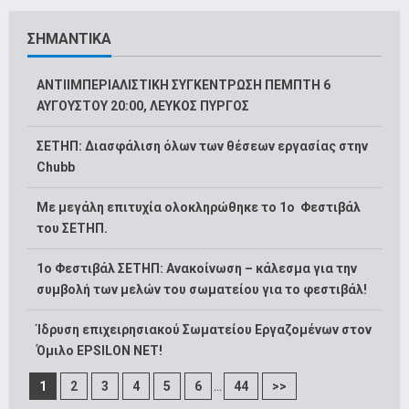
ΣΗΜΑΝΤΙΚΑ
ΑΝΤΙΙΜΠΕΡΙΑΛΙΣΤΙΚΗ ΣΥΓΚΕΝΤΡΩΣΗ ΠΕΜΠΤΗ 6
ΑΥΓΟΥΣΤΟΥ 20:00, ΛΕΥΚΟΣ ΠΥΡΓΟΣ
ΣΕΤΗΠ: Διασφάλιση όλων των θέσεων εργασίας στην
Chubb
Με μεγάλη επιτυχία ολοκληρώθηκε το 1ο Φεστιβάλ
του ΣΕΤΗΠ.
1o Φεστιβάλ ΣΕΤΗΠ: Ανακοίνωση – κάλεσμα για την
συμβολή των μελών του σωματείου για το φεστιβάλ!
Ίδρυση επιχειρησιακού Σωματείου Εργαζομένων στον
Όμιλο EPSILON NET!
...
1
2
3
4
5
6
44
>>