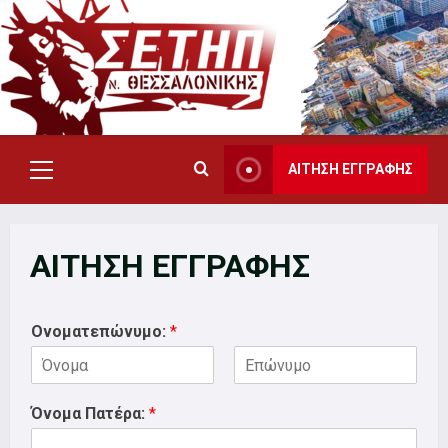
Skip
to
content
ΑΙΤΗΣΗ ΕΓΓΡΑΦΗΣ
Primary
Menu
ΑΙΤΗΣΗ ΕΓΓΡΑΦΗΣ
Ονοματεπώνυμο:
*
First
Last
Όνομα Πατέρα:
*