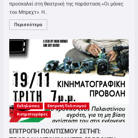
προσκαλεί στη θεατρική της παράσταση «Οι μάνες
του Μπρεχτ». Η...
Read
Περισσότερα
more
about
ΕΠΙΤΡΟΠΗ
ΠΟΛΙΤΙΣΜΟΥ:
ΘΕΑΤΡΙΚΗ
ΠΑΡΑΣΤΑΣΗ
ΣΕΤΗΠ
“ΟΙ
ΜΑΝΕΣ
ΤΟΥ
ΜΠΡΕΧΤ”
Εκδηλώσεις
Επιτροπή Πολιτισμού
Κινηματογράφος
ΕΠΙΤΡΟΠΗ ΠΟΛΙΤΙΣΜΟΥ ΣΕΤΗΠ: