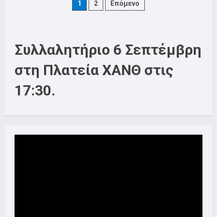
Πολιτισμού
Posts
1
2
Επόμενο
–
Μαθήματα
Χορού
pagination
Συλλαλητήριο 6 Σεπτέμβρη
στη Πλατεία ΧΑΝΘ στις
17:30.