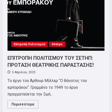
την
“Εντολή”.
Επιτροπή Πολιτισμού
Θέατρο
ΕΠΙΤΡΟΠΗ ΠΟΛΙΤΙΣΜΟΥ ΤΟΥ ΣΕΤΗΠ:
ΠΡΟΤΑΣΗ ΘΕΑΤΡΙΚΗΣ ΠΑΡΑΣΤΑΣΗΣ!
5 Απριλίου, 2025
Tο έργο του Άρθουρ Μίλλερ “Ο θάνατος του
εμποράκου“. Γραμμένο το 1949 το έργο
πραγματεύεται την ζωή...
Read
Περισσότερα
more
about