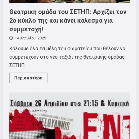
Θεατρική ομάδα του ΣΕΤΗΠ: Αρχίζει τον
2ο κύκλο της και κάνει κάλεσμα για
συμμετοχή!
14 Απριλίου, 2025
Καλούμε όλα τα μέλη του σωματείου που θέλουν να
συμμετέχουν στο νέο ταξίδι της θεατρικής ομάδας
ΣΕΤΗΠ...
Read
Περισσότερα
more
about
Θεατρική
ομάδα
του
ΣΕΤΗΠ:
Αρχίζει
τον
2ο
κύκλο
της
και
κάνει
κάλεσμα