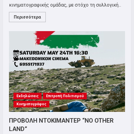
κινηματογραφικής ομάδας, με στόχο τη συλλογική...
Read
Περισσότερα
more
about
Επιτροπή
Πολιτισμού
ΣΕΤΗΠ
–
Δημιουργία
κινηματογραφικής
ομάδας!
Εκδηλώσεις
Επιτροπή Πολιτισμού
Κινηματογράφος
ΠΡΟΒΟΛΗ ΝΤΟΚΙΜΑΝΤΕΡ “NO OTHER
LAND”