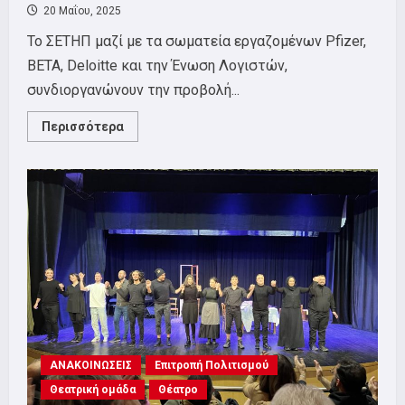
20 Μαΐου, 2025
Το ΣΕΤΗΠ μαζί με τα σωματεία εργαζομένων Pfizer,
BETA, Deloitte και την Ένωση Λογιστών,
συνδιοργανώνoυν την προβολή...
Read
Περισσότερα
more
about
ΠΡΟΒΟΛΗ
ΝΤΟΚΙΜΑΝΤΕΡ
“NO
OTHER
LAND”
ΑΝΑΚΟΙΝΩΣΕΙΣ
Επιτροπή Πολιτισμού
Θεατρική ομάδα
Θέατρο