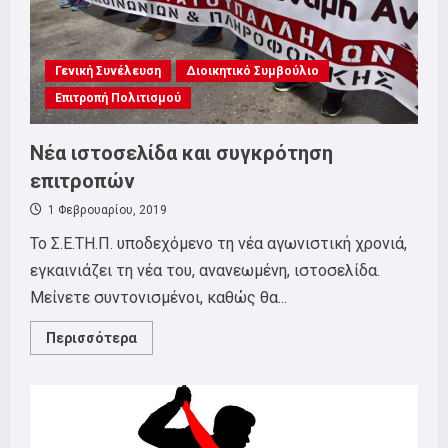
Γενική Συνέλευση
Διοικητικό Συμβούλιο
Επιτροπή Πολιτισμού
Νέα ιστοσελίδα και συγκρότηση
επιτροπών
1 Φεβρουαρίου, 2019
Το Σ.Ε.ΤΗ.Π. υποδεχόμενο τη νέα αγωνιστική χρονιά,
εγκαινιάζει τη νέα του, ανανεωμένη, ιστοσελίδα.
Μείνετε συντονισμένοι, καθώς θα...
Read
Περισσότερα
more
about
Νέα
ιστοσελίδα
και
συγκρότηση
επιτροπών