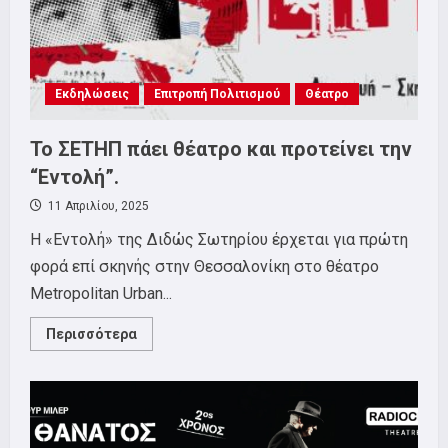
για
συμμετοχή!
Εκδηλώσεις
Επιτροπή Πολιτισμού
Θέατρο
Το ΣΕΤΗΠ πάει θέατρο και προτείνει την
“Εντολή”.
11 Απριλίου, 2025
Η «Εντολή» της Διδώς Σωτηρίου έρχεται για πρώτη
φορά επί σκηνής στην Θεσσαλονίκη στο θέατρο
Metropolitan Urban...
Read
Περισσότερα
more
about
Το
ΣΕΤΗΠ
πάει
θέατρο
και
προτείνει