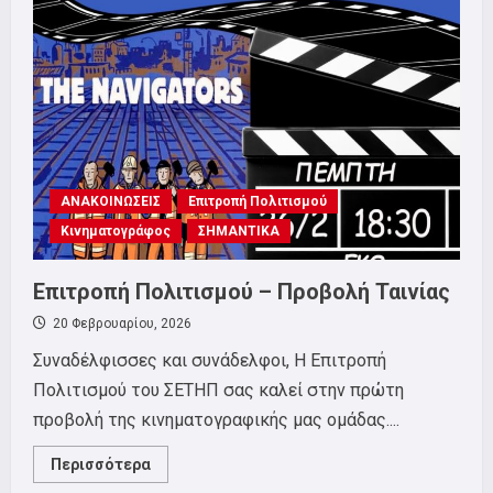
Ανακοίνωση
–
κάλεσμα
για
την
συμβολή
των
μελών
του
σωματείου
για
το
φεστιβάλ!
ΑΝΑΚΟΙΝΩΣΕΙΣ
Επιτροπή Πολιτισμού
Κινηματογράφος
ΣΗΜΑΝΤΙΚΑ
Επιτροπή Πολιτισμού – Προβολή Ταινίας
20 Φεβρουαρίου, 2026
Συναδέλφισσες και συνάδελφοι, Η Επιτροπή
Πολιτισμού του ΣΕΤΗΠ σας καλεί στην πρώτη
προβολή της κινηματογραφικής μας ομάδας....
Read
Περισσότερα
more