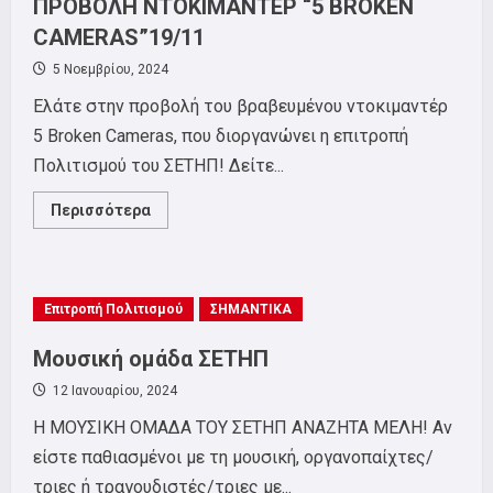
ΠΡΟΒΟΛΗ ΝΤΟΚΙΜΑΝΤΕΡ “5 BROKEN
CAMERAS”19/11
5 Νοεμβρίου, 2024
Ελάτε στην προβολή του βραβευμένου ντοκιμαντέρ
5 Broken Cameras, που διοργανώνει η επιτροπή
Πολιτισμού του ΣΕΤΗΠ! Δείτε...
Read
Περισσότερα
more
about
ΕΠΙΤΡΟΠΗ
ΠΟΛΙΤΙΣΜΟΥ
ΣΕΤΗΠ:
ΠΡΟΒΟΛΗ
Επιτροπή Πολιτισμού
ΣΗΜΑΝΤΙΚΑ
ΝΤΟΚΙΜΑΝΤΕΡ
“5
BROKEN
Μουσική ομάδα ΣΕΤΗΠ
CAMERAS”19/11
12 Ιανουαρίου, 2024
Η ΜΟΥΣΙΚΗ ΟΜΑΔΑ ΤΟΥ ΣΕΤΗΠ ΑΝΑΖΗΤΑ ΜΕΛΗ! Αν
είστε παθιασμένοι με τη μουσική, οργανοπαίχτες/
τριες ή τραγουδιστές/τριες με...