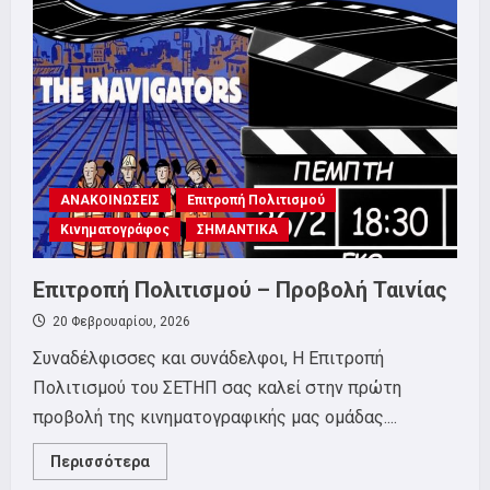
Ανακοίνωση
–
κάλεσμα
για
την
συμβολή
των
μελών
του
σωματείου
για
το
φεστιβάλ!
ΑΝΑΚΟΙΝΩΣΕΙΣ
Επιτροπή Πολιτισμού
Κινηματογράφος
ΣΗΜΑΝΤΙΚΑ
Επιτροπή Πολιτισμού – Προβολή Ταινίας
20 Φεβρουαρίου, 2026
Συναδέλφισσες και συνάδελφοι, Η Επιτροπή
Πολιτισμού του ΣΕΤΗΠ σας καλεί στην πρώτη
προβολή της κινηματογραφικής μας ομάδας....
Read
Περισσότερα
more