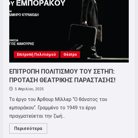
την
“Εντολή”.
Επιτροπή Πολιτισμού
Θέατρο
ΕΠΙΤΡΟΠΗ ΠΟΛΙΤΙΣΜΟΥ ΤΟΥ ΣΕΤΗΠ:
ΠΡΟΤΑΣΗ ΘΕΑΤΡΙΚΗΣ ΠΑΡΑΣΤΑΣΗΣ!
5 Απριλίου, 2025
Tο έργο του Άρθουρ Μίλλερ “Ο θάνατος του
εμποράκου“. Γραμμένο το 1949 το έργο
πραγματεύεται την ζωή...
Read
Περισσότερα
more
about