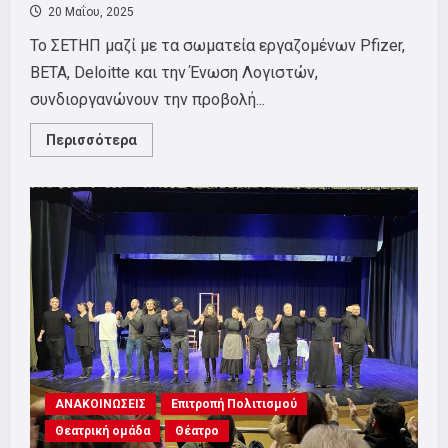
20 Μαΐου, 2025
Το ΣΕΤΗΠ μαζί με τα σωματεία εργαζομένων Pfizer,
BETA, Deloitte και την Ένωση Λογιστών,
συνδιοργανώνoυν την προβολή...
Read
Περισσότερα
more
about
ΠΡΟΒΟΛΗ
ΝΤΟΚΙΜΑΝΤΕΡ
“NO
OTHER
LAND”
ΑΝΑΚΟΙΝΩΣΕΙΣ
Επιτροπή Πολιτισμού
Θεατρική ομάδα
Θέατρο