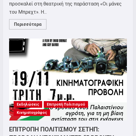
προσκαλεί στη θεατρική της παράσταση «Οι μάνες
του Μπρεχτ». Η...
Read
Περισσότερα
more
about
ΕΠΙΤΡΟΠΗ
ΠΟΛΙΤΙΣΜΟΥ:
ΘΕΑΤΡΙΚΗ
ΠΑΡΑΣΤΑΣΗ
ΣΕΤΗΠ
“ΟΙ
ΜΑΝΕΣ
ΤΟΥ
ΜΠΡΕΧΤ”
Εκδηλώσεις
Επιτροπή Πολιτισμού
Κινηματογράφος
ΕΠΙΤΡΟΠΗ ΠΟΛΙΤΙΣΜΟΥ ΣΕΤΗΠ: