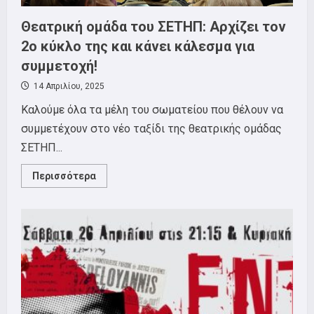
Θεατρική ομάδα του ΣΕΤΗΠ: Αρχίζει τον
2ο κύκλο της και κάνει κάλεσμα για
συμμετοχή!
14 Απριλίου, 2025
Καλούμε όλα τα μέλη του σωματείου που θέλουν να
συμμετέχουν στο νέο ταξίδι της θεατρικής ομάδας
ΣΕΤΗΠ...
Read
Περισσότερα
more
about
Θεατρική
ομάδα
του
ΣΕΤΗΠ:
Αρχίζει
τον
2ο
κύκλο
της
και
κάνει
κάλεσμα