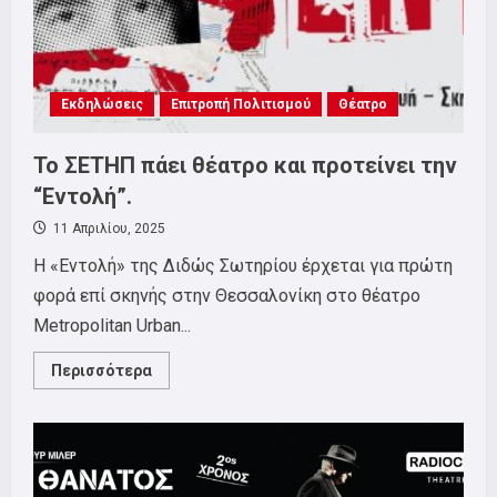
για
συμμετοχή!
Εκδηλώσεις
Επιτροπή Πολιτισμού
Θέατρο
Το ΣΕΤΗΠ πάει θέατρο και προτείνει την
“Εντολή”.
11 Απριλίου, 2025
Η «Εντολή» της Διδώς Σωτηρίου έρχεται για πρώτη
φορά επί σκηνής στην Θεσσαλονίκη στο θέατρο
Metropolitan Urban...
Read
Περισσότερα
more
about
Το
ΣΕΤΗΠ
πάει
θέατρο
και
προτείνει