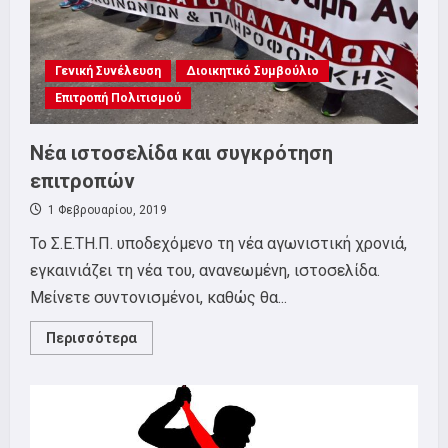
Γενική Συνέλευση
Διοικητικό Συμβούλιο
Επιτροπή Πολιτισμού
Νέα ιστοσελίδα και συγκρότηση
επιτροπών
1 Φεβρουαρίου, 2019
Το Σ.Ε.ΤΗ.Π. υποδεχόμενο τη νέα αγωνιστική χρονιά,
εγκαινιάζει τη νέα του, ανανεωμένη, ιστοσελίδα.
Μείνετε συντονισμένοι, καθώς θα...
Read
Περισσότερα
more
about
Νέα
ιστοσελίδα
και
συγκρότηση
επιτροπών