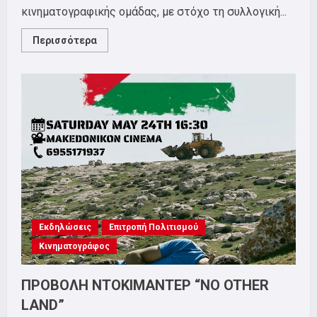
κινηματογραφικής ομάδας, με στόχο τη συλλογική...
Read
Περισσότερα
more
about
Επιτροπή
Πολιτισμού
ΣΕΤΗΠ
–
Δημιουργία
κινηματογραφικής
ομάδας!
Εκδηλώσεις
Επιτροπή Πολιτισμού
Κινηματογράφος
ΠΡΟΒΟΛΗ ΝΤΟΚΙΜΑΝΤΕΡ “NO OTHER
LAND”