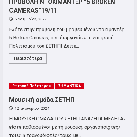
ΠΡΟΒΟΛΗ ΝΤΟΚΙΜΑΝΤΕΡ “5 BROKEN
CAMERAS”19/11
5 Νοεμβρίου, 2024
Ελάτε στην προβολή του βραβευμένου ντοκιμαντέρ
5 Broken Cameras, που διοργανώνει η επιτροπή
Πολιτισμού του ΣΕΤΗΠ! Δείτε...
Read
Περισσότερα
more
about
ΕΠΙΤΡΟΠΗ
ΠΟΛΙΤΙΣΜΟΥ
ΣΕΤΗΠ:
ΠΡΟΒΟΛΗ
Επιτροπή Πολιτισμού
ΣΗΜΑΝΤΙΚΑ
ΝΤΟΚΙΜΑΝΤΕΡ
“5
BROKEN
Μουσική ομάδα ΣΕΤΗΠ
CAMERAS”19/11
12 Ιανουαρίου, 2024
Η ΜΟΥΣΙΚΗ ΟΜΑΔΑ ΤΟΥ ΣΕΤΗΠ ΑΝΑΖΗΤΑ ΜΕΛΗ! Αν
είστε παθιασμένοι με τη μουσική, οργανοπαίχτες/
τριες ή τραγουδιστές/τριες με...