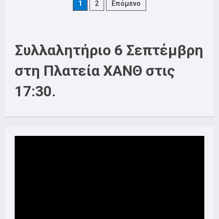
Πολιτισμού
Posts
1
2
Επόμενο
–
Μαθήματα
Χορού
pagination
Συλλαλητήριο 6 Σεπτέμβρη
στη Πλατεία ΧΑΝΘ στις
17:30.