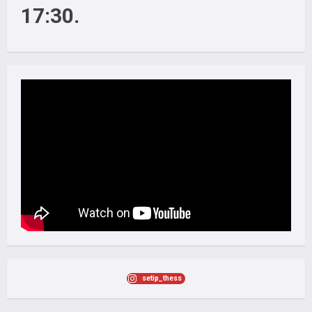
17:30.
setip_thess