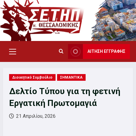
Skip
to
content
ΑΙΤΗΣΗ ΕΓΓΡΑΦΗΣ
Primary
Menu
Διοικητικό Συμβούλιο
ΣΗΜΑΝΤΙΚΑ
Δελτίο Τύπου για τη φετινή
Εργατική Πρωτομαγιά
21 Απριλίου, 2026