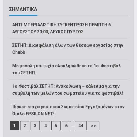
ΣΗΜΑΝΤΙΚΑ
ΑΝΤΙΙΜΠΕΡΙΑΛΙΣΤΙΚΗ ΣΥΓΚΕΝΤΡΩΣΗ ΠΕΜΠΤΗ 6
ΑΥΓΟΥΣΤΟΥ 20:00, ΛΕΥΚΟΣ ΠΥΡΓΟΣ
ΣΕΤΗΠ: Διασφάλιση όλων των θέσεων εργασίας στην
Chubb
Με μεγάλη επιτυχία ολοκληρώθηκε το 1ο Φεστιβάλ
του ΣΕΤΗΠ.
1o Φεστιβάλ ΣΕΤΗΠ: Ανακοίνωση – κάλεσμα για την
συμβολή των μελών του σωματείου για το φεστιβάλ!
Ίδρυση επιχειρησιακού Σωματείου Εργαζομένων στον
Όμιλο EPSILON NET!
...
1
2
3
4
5
6
44
>>