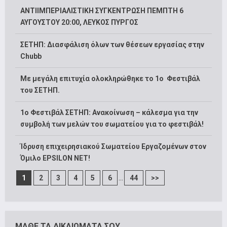
ΑΝΤΙΙΜΠΕΡΙΑΛΙΣΤΙΚΗ ΣΥΓΚΕΝΤΡΩΣΗ ΠΕΜΠΤΗ 6
ΑΥΓΟΥΣΤΟΥ 20:00, ΛΕΥΚΟΣ ΠΥΡΓΟΣ
ΣΕΤΗΠ: Διασφάλιση όλων των θέσεων εργασίας στην
Chubb
Με μεγάλη επιτυχία ολοκληρώθηκε το 1ο Φεστιβάλ
του ΣΕΤΗΠ.
1o Φεστιβάλ ΣΕΤΗΠ: Ανακοίνωση – κάλεσμα για την
συμβολή των μελών του σωματείου για το φεστιβάλ!
Ίδρυση επιχειρησιακού Σωματείου Εργαζομένων στον
Όμιλο EPSILON NET!
...
1
2
3
4
5
6
44
>>
ΜΑΘΕ ΤΑ ΔΙΚΑΙΩΜΑΤΑ ΣΟΥ