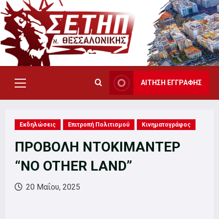
Skip
to
content
ΑΙΤΗΣΗ ΕΓΓΡΑΦΗΣ
Primary
Menu
Εκδηλώσεις
Επιτροπή Πολιτισμού
Κινηματογράφος
ΠΡΟΒΟΛΗ ΝΤΟΚΙΜΑΝΤΕΡ
“NO OTHER LAND”
20 Μαΐου, 2025