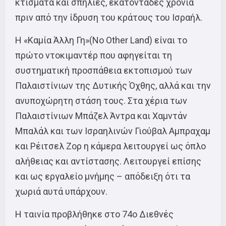
κτίσματα και σπηλιές, εκατοντάδες χρόνια
πριν από την ίδρυση του κράτους του Ισραήλ.
Η «Καμία Άλλη Γη»(No Other Land) είναι το
πρώτο ντοκιμαντέρ που αφηγείται τη
συστηματική προσπάθεια εκτοπισμού των
Παλαιστίνιων της Δυτικής Όχθης, αλλά και την
ανυποχώρητη στάση τους. Στα χέρια των
Παλαιστίνιων Μπάζελ Άντρα και Χαμντάν
Μπαλάλ και των Ισραηλινών Γιούβαλ Αμπραχαμ
και Ρέιτσελ Ζορ η κάμερα λειτουργεί ως όπλο
αλήθειας και αντίστασης. Λειτουργεί επίσης
και ως εργαλείο μνήμης – απόδειξη ότι τα
χωριά αυτά υπάρχουν.
Η ταινία προβλήθηκε στο 74ο Διεθνές