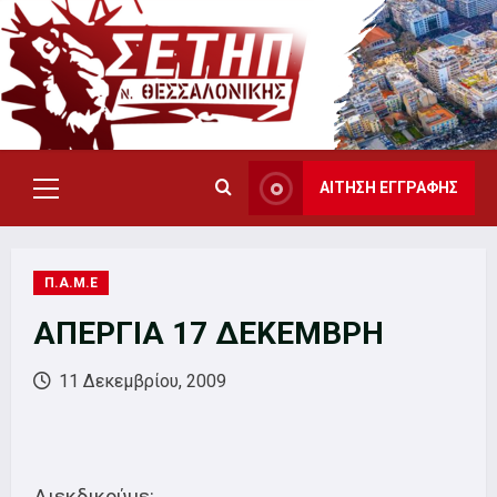
Skip
to
content
ΑΙΤΗΣΗ ΕΓΓΡΑΦΗΣ
Primary
Menu
Π.Α.Μ.Ε
ΑΠΕΡΓΙΑ 17 ΔΕΚΕΜΒΡΗ
11 Δεκεμβρίου, 2009
Διεκδικούμε: