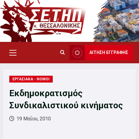
Skip
to
content
ΑΙΤΗΣΗ ΕΓΓΡΑΦΗΣ
Primary
Menu
ΕΡΓΑΣΙΑΚΑ - ΝΟΜΟΙ
Εκδημοκρατισμός
Συνδικαλιστικού κινήματος
19 Μαΐου, 2010