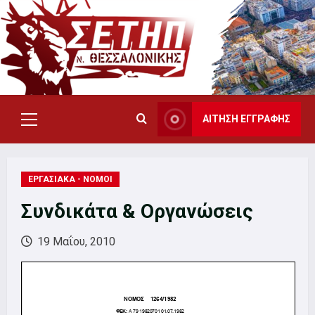
Skip
to
content
ΑΙΤΗΣΗ ΕΓΓΡΑΦΗΣ
Primary
Menu
ΕΡΓΑΣΙΑΚΑ - ΝΟΜΟΙ
Συνδικάτα & Οργανώσεις
19 Μαΐου, 2010