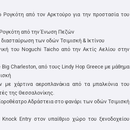
δό Ρογκότη από τον Αρκτούρο για την προστασία του
ό Ρογκότη από την Ένωση Πεζών
τη διασταύρωση των οδών Τσιμισκή & Ικτίνου
ική του Noguchi Taicho από την Ακτίς Αελίου στην
Big Charleston, από τους Lindy Hop Greece με μάθημα
μισκή
όν με χάρτινα αεροπλανάκια από τα μπαλκόνια του
ητές της Θεσσαλονίκης.
 Χοροθέατρο Αδράστεια στο φανάρι των οδών Τσιμισκή
 Knock Entry στον υπαίθριο χώρο του ξενοδοχείου