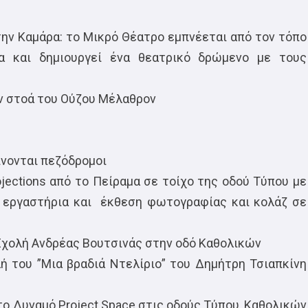
ην Καμάρα: το Μικρό Θέατρο εμπνέεται από τον τόπο
ρα και δημιουργεί ένα θεατρικό δρώμενο με τους
ην στοά του Ούζου Μέλαθρον
ίνονται πεζόδρομοι
ojections από το Πείραμα σε τοίχο της οδού Τύπου με
, εργαστήρια και έκθεση φωτογραφίας και κολάζ σε
η Σχολή Ανδρέας Βουτσινάς στην οδό Καθολικών
ή του ”Μια βραδιά Ντελίριο” του Δημήτρη Τσιαπκίνη
το Δυναμό Project Space στις οδούς Τύπου, Καθολικών