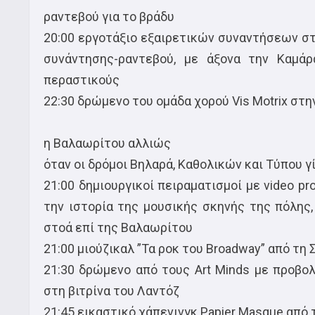
ραντεβού για το βράδυ
20:00 εργοτάξιο εξαιρετικών συναντήσεων στ
συνάντησης-ραντεβού, με άξονα την Καμά
περαστικούς
22:30 δρώμενο του ομάδα χορού Vis Motrix στ
η Βαλαωρίτου αλλιώς
όταν οι δρόμοι Βηλαρά, Καθολικών και Τύπου γ
21:00 δημιουργικοί πειραματισμοί με video pr
την ιστορία της μουσικής σκηνής της πόλης
στοά επί της Βαλαωρίτου
21:00 μιούζικαλ ”Τα ροκ του Broadway” από τ
21:30 δρώμενο από τους Art Minds με προβολ
στη βιτρίνα του Λαντόζ
21:45 εικαστικό χάπενινγκ Papier Masque από 