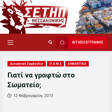
Skip
to
content
ΑΙΤΗΣΗ ΕΓΓΡΑΦΗΣ
Primary
Menu
Διοικητικό Συμβούλιο
Π.Α.Μ.Ε
ΣΗΜΑΝΤΙΚΑ
Γιατί να γραφτώ στο
Σωματείο;
12 Φεβρουαρίου, 2013