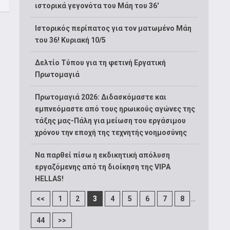
ιστορικά γεγονότα του Μάη του 36′
Ιστορικός περίπατος για τον ματωμένο Μάη
του 36! Κυριακή 10/5
Δελτίο Τύπου για τη φετινή Εργατική
Πρωτομαγιά
Πρωτομαγιά 2026: Διδασκόμαστε και
εμπνεόμαστε από τους ηρωικούς αγώνες της
τάξης μας-Πάλη για μείωση του εργάσιμου
χρόνου την εποχή της τεχνητής νοημοσύνης
Να παρθεί πίσω η εκδικητική απόλυση
εργαζόμενης από τη διοίκηση της VIPA
HELLAS!
...
<<
1
2
3
4
5
6
7
8
44
>>