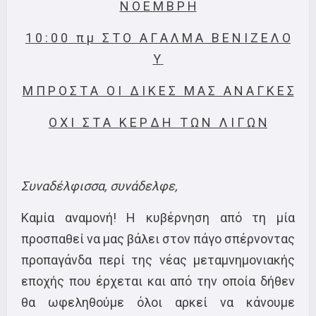
Ν Ο Ε Μ Β Ρ Η
1 0 : 0 0 π μ Σ Τ Ο Α Γ Α Λ Μ Α Β Ε Ν Ι Ζ Ε Λ Ο
Υ
Μ Π Ρ Ο Σ Τ Α Ο Ι Δ Ι Κ Ε Σ Μ Α Σ Α Ν Α Γ Κ Ε Σ
Ο Χ Ι Σ Τ Α Κ Ε Ρ Δ Η Τ Ω Ν Λ Ι Γ Ω Ν
Συναδέλφισσα, συνάδελφε,
Καμία αναμονή! Η κυβέρνηση από τη μία
προσπαθεί να μας βάλει στον πάγο σπέρνοντας
προπαγάνδα περί της νέας μεταμνημονιακής
εποχής που έρχεται και από την οποία δήθεν
θα ωφεληθούμε όλοι αρκεί να κάνουμε