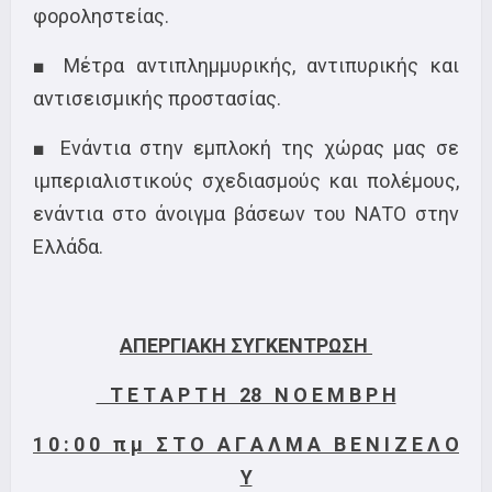
φοροληστείας.
■ Μέτρα αντιπλημμυρικής, αντιπυρικής και
αντισεισμικής προστασίας.
■ Ενάντια στην εμπλοκή της χώρας μας σε
ιμπεριαλιστικούς σχεδιασμούς και πολέμους,
ενάντια στο άνοιγμα βάσεων του ΝΑΤΟ στην
Ελλάδα.
ΑΠΕΡΓΙΑΚΗ ΣΥΓΚΕΝΤΡΩΣΗ
Τ Ε Τ Α Ρ Τ Η 28 Ν Ο Ε Μ Β Ρ Η
1 0 : 0 0 π μ Σ Τ Ο Α Γ Α Λ Μ Α Β Ε Ν Ι Ζ Ε Λ Ο
Υ