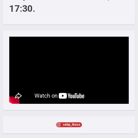
17:30.
setip_thess