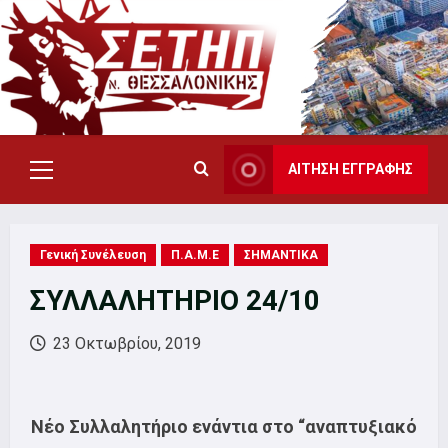
Skip
to
content
ΑΙΤΗΣΗ ΕΓΓΡΑΦΗΣ
Primary
Menu
Γενική Συνέλευση
Π.Α.Μ.Ε
ΣΗΜΑΝΤΙΚΑ
ΣΥΛΛΑΛΗΤΗΡΙΟ 24/10
23 Οκτωβρίου, 2019
Νέο Συλλαλητήριο
ενάντια στο “αναπτυξιακό