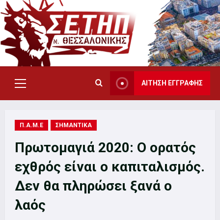
Skip
to
content
ΑΙΤΗΣΗ ΕΓΓΡΑΦΗΣ
Primary
Menu
Π.Α.Μ.Ε
ΣΗΜΑΝΤΙΚΑ
Πρωτομαγιά 2020: Ο ορατός
εχθρός είναι ο καπιταλισμός.
Δεν θα πληρώσει ξανά ο
λαός