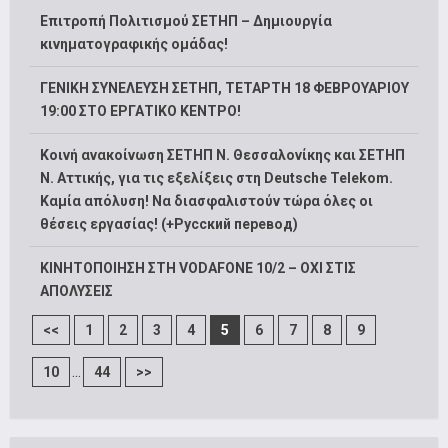
Επιτροπή Πολιτισμού ΣΕΤΗΠ – Δημιουργία
κινηματογραφικής ομάδας!
ΓΕΝΙΚΗ ΣΥΝΕΛΕΥΣΗ ΣΕΤΗΠ, ΤΕΤΑΡΤΗ 18 ΦΕΒΡΟΥΑΡΙΟΥ
19:00 ΣΤΟ ΕΡΓΑΤΙΚΟ ΚΕΝΤΡΟ!
Κοινή ανακοίνωση ΣΕΤΗΠ Ν. Θεσσαλονίκης και ΣΕΤΗΠ
N. Αττικής, για τις εξελίξεις στη Deutsche Telekom.
Καμία απόλυση! Να διασφαλιστούν τώρα όλες οι
θέσεις εργασίας! (+Русский перевод)
ΚΙΝΗΤΟΠΟΙΗΣΗ ΣΤΗ VODAFONE 10/2 – ΟΧΙ ΣΤΙΣ
ΑΠΟΛΥΣΕΙΣ
<<
1
2
3
4
5
6
7
8
9
...
10
44
>>