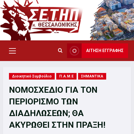
Skip
to
content
ΑΙΤΗΣΗ ΕΓΓΡΑΦΗΣ
Primary
Menu
Διοικητικό Συμβούλιο
Π.Α.Μ.Ε
ΣΗΜΑΝΤΙΚΑ
ΝΟΜΟΣΧΕΔΙΟ ΓΙΑ ΤΟΝ
ΠΕΡΙΟΡΙΣΜΟ ΤΩΝ
ΔΙΑΔΗΛΩΣΕΩΝ; ΘΑ
ΑΚΥΡΩΘΕΙ ΣΤΗΝ ΠΡΑΞΗ!