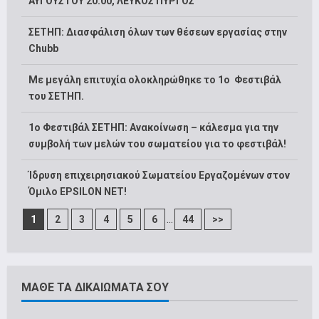
ΑΥΓΟΥΣΤΟΥ 20:00, ΛΕΥΚΟΣ ΠΥΡΓΟΣ
ΣΕΤΗΠ: Διασφάλιση όλων των θέσεων εργασίας στην
Chubb
Με μεγάλη επιτυχία ολοκληρώθηκε το 1ο Φεστιβάλ
του ΣΕΤΗΠ.
1o Φεστιβάλ ΣΕΤΗΠ: Ανακοίνωση – κάλεσμα για την
συμβολή των μελών του σωματείου για το φεστιβάλ!
Ίδρυση επιχειρησιακού Σωματείου Εργαζομένων στον
Όμιλο EPSILON NET!
...
1
2
3
4
5
6
44
>>
ΜΑΘΕ ΤΑ ΔΙΚΑΙΩΜΑΤΑ ΣΟΥ