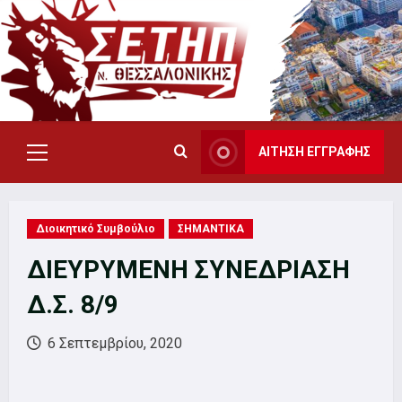
Skip
to
content
ΑΙΤΗΣΗ ΕΓΓΡΑΦΗΣ
Primary
Menu
Διοικητικό Συμβούλιο
ΣΗΜΑΝΤΙΚΑ
ΔΙΕΥΡΥΜΕΝΗ ΣΥΝΕΔΡΙΑΣΗ
Δ.Σ. 8/9
6 Σεπτεμβρίου, 2020