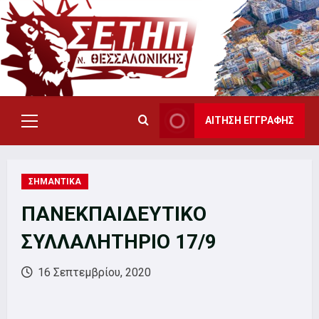
Skip
to
content
ΑΙΤΗΣΗ ΕΓΓΡΑΦΗΣ
Primary
Menu
ΣΗΜΑΝΤΙΚΑ
ΠΑΝΕΚΠΑΙΔΕΥΤΙΚΟ
ΣΥΛΛΑΛΗΤΗΡΙΟ 17/9
16 Σεπτεμβρίου, 2020