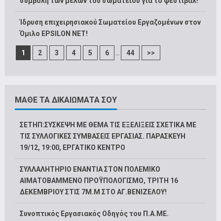
συμβολή των μελών του σωματείου για το φεστιβάλ!
Ίδρυση επιχειρησιακού Σωματείου Εργαζομένων στον
Όμιλο EPSILON NET!
...
1
2
3
4
5
6
44
>>
ΜΑΘΕ ΤΑ ΔΙΚΑΙΩΜΑΤΑ ΣΟΥ
ΣΕΤΗΠ:ΣΥΣΚΕΨΗ ΜΕ ΘΕΜΑ ΤΙΣ ΕΞΕΛΙΞΕΙΣ ΣΧΕΤΙΚΑ ΜΕ
ΤΙΣ ΣΥΛΛΟΓΙΚΕΣ ΣΥΜΒΑΣΕΙΣ ΕΡΓΑΣΙΑΣ. ΠΑΡΑΣΚΕΥΗ
19/12, 19:00, ΕΡΓΑΤΙΚΟ ΚΕΝΤΡΟ
ΣΥΛΛΑΛΗΤΗΡΙΟ ΕΝΑΝΤΙΑ ΣΤΟΝ ΠΟΛΕΜΙΚΟ
ΑΙΜΑΤΟΒΑΜΜΕΝΟ ΠΡΟΫΠΟΛΟΓΙΣΜΟ, ΤΡΙΤΗ 16
ΔΕΚΕΜΒΡΙΟΥ ΣΤΙΣ 7Μ.Μ ΣΤΟ ΑΓ.ΒΕΝΙΖΕΛΟΥ!
Συνοπτικός Εργασιακός Οδηγός του Π.Α.ΜΕ.