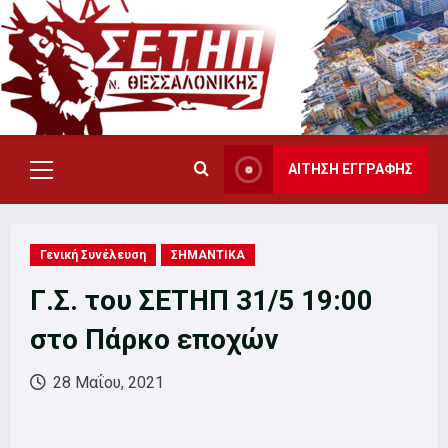
Skip
to
content
ΑΙΤΗΣΗ ΕΓΓΡΑΦΗΣ
Primary
Menu
Γενική Συνέλευση
ΣΗΜΑΝΤΙΚΑ
Γ.Σ. του ΣΕΤΗΠ 31/5 19:00
στο Πάρκο εποχών
28 Μαΐου, 2021