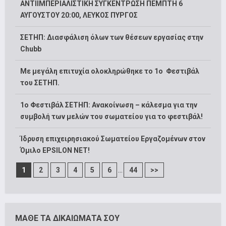
ΑΝΤΙΙΜΠΕΡΙΑΛΙΣΤΙΚΗ ΣΥΓΚΕΝΤΡΩΣΗ ΠΕΜΠΤΗ 6
ΑΥΓΟΥΣΤΟΥ 20:00, ΛΕΥΚΟΣ ΠΥΡΓΟΣ
ΣΕΤΗΠ: Διασφάλιση όλων των θέσεων εργασίας στην
Chubb
Με μεγάλη επιτυχία ολοκληρώθηκε το 1ο Φεστιβάλ
του ΣΕΤΗΠ.
1o Φεστιβάλ ΣΕΤΗΠ: Ανακοίνωση – κάλεσμα για την
συμβολή των μελών του σωματείου για το φεστιβάλ!
Ίδρυση επιχειρησιακού Σωματείου Εργαζομένων στον
Όμιλο EPSILON NET!
...
1
2
3
4
5
6
44
>>
ΜΑΘΕ ΤΑ ΔΙΚΑΙΩΜΑΤΑ ΣΟΥ