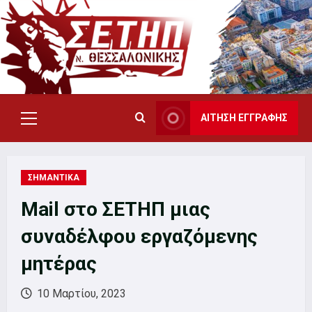
Skip
to
content
ΑΙΤΗΣΗ ΕΓΓΡΑΦΗΣ
Primary
Menu
ΣΗΜΑΝΤΙΚΑ
Mail στο ΣΕΤΗΠ μιας
συναδέλφου εργαζόμενης
μητέρας
10 Μαρτίου, 2023