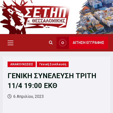
Skip
to
content
ΑΙΤΗΣΗ ΕΓΓΡΑΦΗΣ
Primary
Menu
ΑΝΑΚΟΙΝΩΣΕΙΣ
Γενική Συνέλευση
ΓΕΝΙΚΗ ΣΥΝΕΛΕΥΣΗ ΤΡΙΤΗ
11/4 19:00 ΕΚΘ
6 Απριλίου, 2023