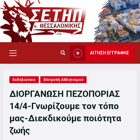
Skip
to
content
ΑΙΤΗΣΗ ΕΓΓΡΑΦΗΣ
Primary
Menu
Εκδηλώσεις
Επιτροπή Αθλητισμού
ΔΙΟΡΓΑΝΩΣΗ ΠΕΖΟΠΟΡΙΑΣ
14/4-Γνωρίζουμε τον τόπο
μας-Διεκδικούμε ποιότητα
ζωής