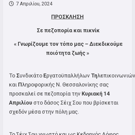
7 Απριλίου, 2024
ΠΡΟΣΚΛΗΣΗ
Σε πεζοπορία και πικνίκ
« Γνωρίζουμε τον τόπο μας
–
Διεκδικούμε
ποιότητα ζωής »
Το
Σ
υνδικάτο
Ε
ργατοϋπαλλήλων
Τη
λεπικοινωνιώ
και
Π
ληροφορικής Ν. Θεσσαλονίκης σας
προσκαλεί σε πεζοπορία την
Κυριακή 14
Απριλίου
στο δάσος Σέιχ Σου που βρίσκεται
σχεδόν μέσα στην πόλη μας.
Το Σέιχ Σου γνωστό και ως Κεδρηνός Λόφος