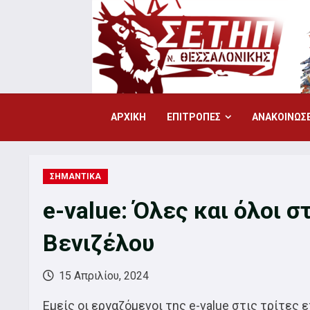
Skip
to
content
ΑΡΧΙΚΗ
ΕΠΙΤΡΟΠΕΣ
ΑΝΑΚΟΙΝΩΣΕ
ΣΗΜΑΝΤΙΚΑ
e-value: Όλες και όλοι σ
Βενιζέλου
15 Απριλίου, 2024
Εμείς οι εργαζόμενοι της e-value στις τρίτες 