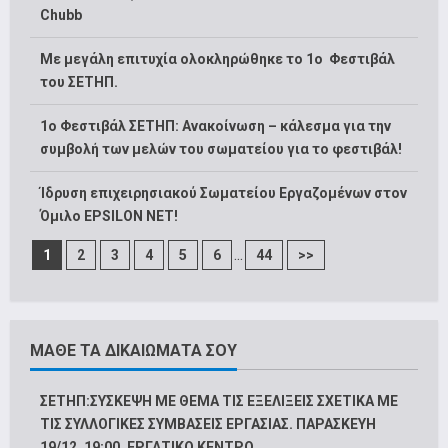
Chubb
Με μεγάλη επιτυχία ολοκληρώθηκε το 1ο Φεστιβάλ
του ΣΕΤΗΠ.
1o Φεστιβάλ ΣΕΤΗΠ: Ανακοίνωση – κάλεσμα για την
συμβολή των μελών του σωματείου για το φεστιβάλ!
Ίδρυση επιχειρησιακού Σωματείου Εργαζομένων στον
Όμιλο EPSILON NET!
...
1
2
3
4
5
6
44
>>
ΜΑΘΕ ΤΑ ΔΙΚΑΙΩΜΑΤΑ ΣΟΥ
ΣΕΤΗΠ:ΣΥΣΚΕΨΗ ΜΕ ΘΕΜΑ ΤΙΣ ΕΞΕΛΙΞΕΙΣ ΣΧΕΤΙΚΑ ΜΕ
ΤΙΣ ΣΥΛΛΟΓΙΚΕΣ ΣΥΜΒΑΣΕΙΣ ΕΡΓΑΣΙΑΣ. ΠΑΡΑΣΚΕΥΗ
19/12, 19:00, ΕΡΓΑΤΙΚΟ ΚΕΝΤΡΟ