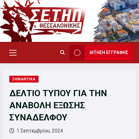
Skip
to
content
ΑΙΤΗΣΗ ΕΓΓΡΑΦΗΣ
Primary
Menu
ΣΗΜΑΝΤΙΚΑ
ΔΕΛΤΙΟ ΤΥΠΟΥ ΓΙΑ ΤΗΝ
ΑΝΑΒΟΛΗ ΕΞΩΣΗΣ
ΣΥΝΑΔΕΛΦΟΥ
1 Σεπτεμβρίου, 2024