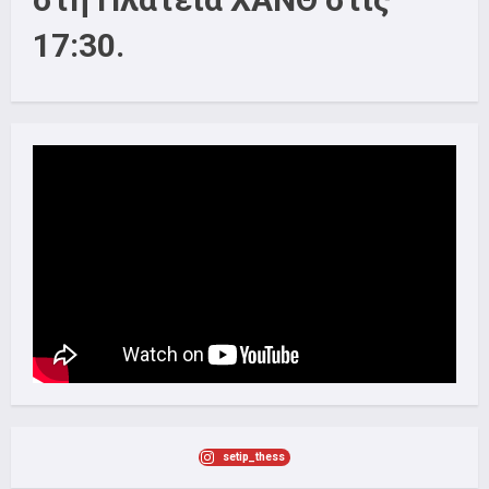
17:30.
setip_thess