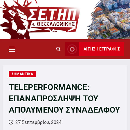
Skip
to
content
ΑΙΤΗΣΗ ΕΓΓΡΑΦΗΣ
Primary
Menu
ΣΗΜΑΝΤΙΚΑ
TELEPERFORMANCE:
ΕΠΑΝΑΠΡΟΣΛΗΨΗ ΤΟΥ
ΑΠΟΛΥΜΕΝΟΥ ΣΥΝΑΔΕΛΦΟΥ
27 Σεπτεμβρίου, 2024