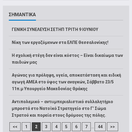
ΣΗΜΑΝΤΙΚΑ
ΓΕΝΙΚΗ ΣΥΝΕΛΕΥΣΗ ΣΕΤΗΠ ΤΡΙΤΗ 9 ΙΟΥΝΙΟΥ
Νίκη των εργαζόμενων στα ΕΛΠΕ Θεσσαλονίκης!
Η σχολική στέγη δεν είναι κόστος – Είναι δικαίωμα των
παιδιών μας
Αγώνας για πρόληψη, υγεία, αποκατάσταση και ειδική
αγωγή ΑΜΕΑ στο ύψος των αναγκών, Σάββατο 23/5
11π.μ Υπουργείο Μακεδονίας Θράκης
Αντιπολεμικό – αντιιμπεριαλιστικό συλλαλητήριο
μπροστά στο Νατοϊκό Στρατηγείο στο Γ’ Σώμα
Στρατού και πορεία στους δρόμους της πόλης.
...
<<
1
2
3
4
5
6
7
44
>>