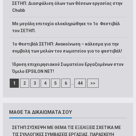
ΣΕΤΗΠ: Διασφάλιση όλων των θέσεων εργασίας στην
Chubb
Με μεγάλη επιτυχία ολοκληρώθηκε το 1ο Φεστιβάλ
του ΣΕΤΗΠ.
1o Φεστιβάλ ΣΕΤΗΠ: Ανακοίνωση – κάλεσμα για την
συμβολή των μελών του σωματείου για το φεστιβάλ!
Ίδρυση επιχειρησιακού Σωματείου Εργαζομένων στον
Όμιλο EPSILON NET!
...
1
2
3
4
5
6
44
>>
ΜΑΘΕ ΤΑ ΔΙΚΑΙΩΜΑΤΑ ΣΟΥ
ΣΕΤΗΠ:ΣΥΣΚΕΨΗ ΜΕ ΘΕΜΑ ΤΙΣ ΕΞΕΛΙΞΕΙΣ ΣΧΕΤΙΚΑ ΜΕ
ΤΙΣ ΣΥΛΛΟΓΙΚΕΣ ΣΥΜΒΑΣΕΙΣ ΕΡΓΑΣΙΑΣ. ΠΑΡΑΣΚΕΥΗ