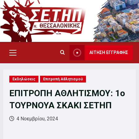
Skip
to
content
ΑΙΤΗΣΗ ΕΓΓΡΑΦΗΣ
Primary
Menu
Εκδηλώσεις
Επιτροπή Αθλητισμού
ΕΠΙΤΡΟΠΗ ΑΘΛΗΤΙΣΜΟΥ: 1o
ΤΟΥΡΝΟΥΑ ΣΚΑΚΙ ΣΕΤΗΠ
4 Νοεμβρίου, 2024