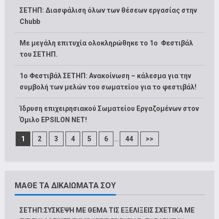
ΣΕΤΗΠ: Διασφάλιση όλων των θέσεων εργασίας στην
Chubb
Με μεγάλη επιτυχία ολοκληρώθηκε το 1ο Φεστιβάλ
του ΣΕΤΗΠ.
1o Φεστιβάλ ΣΕΤΗΠ: Ανακοίνωση – κάλεσμα για την
συμβολή των μελών του σωματείου για το φεστιβάλ!
Ίδρυση επιχειρησιακού Σωματείου Εργαζομένων στον
Όμιλο EPSILON NET!
...
1
2
3
4
5
6
44
>>
ΜΑΘΕ ΤΑ ΔΙΚΑΙΩΜΑΤΑ ΣΟΥ
ΣΕΤΗΠ:ΣΥΣΚΕΨΗ ΜΕ ΘΕΜΑ ΤΙΣ ΕΞΕΛΙΞΕΙΣ ΣΧΕΤΙΚΑ ΜΕ