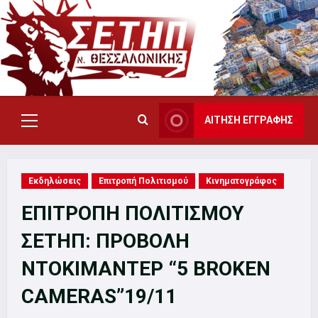
Skip
to
content
ΑΙΤΗΣΗ ΕΓΓΡΑΦΗΣ
Primary
Menu
Εκδηλώσεις
Επιτροπή Πολιτισμού
Κινηματογράφος
ΕΠΙΤΡΟΠΗ ΠΟΛΙΤΙΣΜΟΥ
ΣΕΤΗΠ: ΠΡΟΒΟΛΗ
ΝΤΟΚΙΜΑΝΤΕΡ “5 BROKEN
CAMERAS”19/11