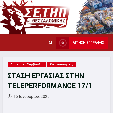
Skip
to
content
ΑΙΤΗΣΗ ΕΓΓΡΑΦΗΣ
Primary
Menu
Διοικητικό Συμβούλιο
Κινητοποιήσεις
ΣΤΑΣΗ ΕΡΓΑΣΙΑΣ ΣΤΗΝ
TELEPERFORMANCE 17/1
16 Ιανουαρίου, 2025