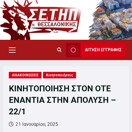
Skip
to
content
ΑΙΤΗΣΗ ΕΓΓΡΑΦΗΣ
Primary
Menu
ΑΝΑΚΟΙΝΩΣΕΙΣ
Κινητοποιήσεις
ΚΙΝΗΤΟΠΟΙΗΣΗ ΣΤΟΝ ΟΤΕ
ΕΝΑΝΤΙΑ ΣΤΗΝ ΑΠΟΛΥΣΗ –
22/1
21 Ιανουαρίου, 2025