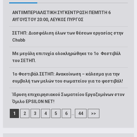
ΑΝΤΙΙΜΠΕΡΙΑΛΙΣΤΙΚΗ ΣΥΓΚΕΝΤΡΩΣΗ ΠΕΜΠΤΗ 6
ΑΥΓΟΥΣΤΟΥ 20:00, ΛΕΥΚΟΣ ΠΥΡΓΟΣ
ΣΕΤΗΠ: Διασφάλιση όλων των θέσεων εργασίας στην
Chubb
Με μεγάλη επιτυχία ολοκληρώθηκε το 1ο Φεστιβάλ
του ΣΕΤΗΠ.
1o Φεστιβάλ ΣΕΤΗΠ: Ανακοίνωση – κάλεσμα για την
συμβολή των μελών του σωματείου για το φεστιβάλ!
Ίδρυση επιχειρησιακού Σωματείου Εργαζομένων στον
Όμιλο EPSILON NET!
...
1
2
3
4
5
6
44
>>