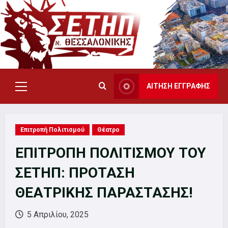
Skip
to
content
ΑΙΤΗΣΗ ΕΓΓΡΑΦΗΣ
Primary
Menu
Επιτροπή Πολιτισμού
Θέατρο
ΕΠΙΤΡΟΠΗ ΠΟΛΙΤΙΣΜΟΥ ΤΟΥ
ΣΕΤΗΠ: ΠΡΟΤΑΣΗ
ΘΕΑΤΡΙΚΗΣ ΠΑΡΑΣΤΑΣΗΣ!
5 Απριλίου, 2025