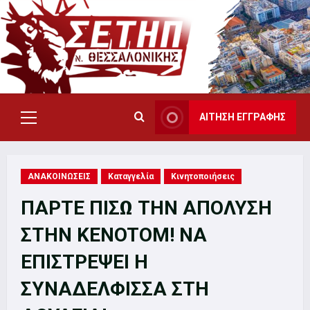
Skip
to
content
ΑΙΤΗΣΗ ΕΓΓΡΑΦΗΣ
Primary
Menu
ΑΝΑΚΟΙΝΩΣΕΙΣ
Καταγγελία
Κινητοποιήσεις
ΠΑΡΤΕ ΠΙΣΩ ΤΗΝ ΑΠΟΛΥΣΗ
ΣΤΗΝ KENOTOM! ΝΑ
ΕΠΙΣΤΡΕΨΕΙ Η
ΣΥΝΑΔΕΛΦΙΣΣΑ ΣΤΗ