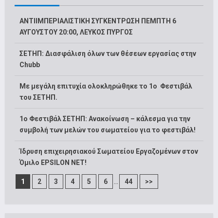
ΑΝΤΙΙΜΠΕΡΙΑΛΙΣΤΙΚΗ ΣΥΓΚΕΝΤΡΩΣΗ ΠΕΜΠΤΗ 6
ΑΥΓΟΥΣΤΟΥ 20:00, ΛΕΥΚΟΣ ΠΥΡΓΟΣ
ΣΕΤΗΠ: Διασφάλιση όλων των θέσεων εργασίας στην
Chubb
Με μεγάλη επιτυχία ολοκληρώθηκε το 1ο Φεστιβάλ
του ΣΕΤΗΠ.
1o Φεστιβάλ ΣΕΤΗΠ: Ανακοίνωση – κάλεσμα για την
συμβολή των μελών του σωματείου για το φεστιβάλ!
Ίδρυση επιχειρησιακού Σωματείου Εργαζομένων στον
Όμιλο EPSILON NET!
...
1
2
3
4
5
6
44
>>