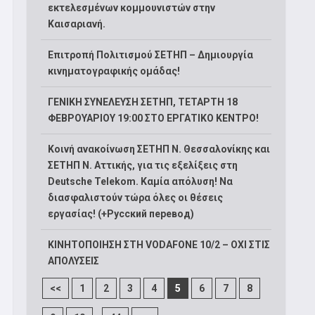
εκτελεσμένων κομμουνιστών στην
Καισαριανή.
Επιτροπή Πολιτισμού ΣΕΤΗΠ – Δημιουργία
κινηματογραφικής ομάδας!
ΓΕΝΙΚΗ ΣΥΝΕΛΕΥΣΗ ΣΕΤΗΠ, ΤΕΤΑΡΤΗ 18
ΦΕΒΡΟΥΑΡΙΟΥ 19:00 ΣΤΟ ΕΡΓΑΤΙΚΟ ΚΕΝΤΡΟ!
Κοινή ανακοίνωση ΣΕΤΗΠ Ν. Θεσσαλονίκης και
ΣΕΤΗΠ N. Αττικής, για τις εξελίξεις στη
Deutsche Telekom. Καμία απόλυση! Να
διασφαλιστούν τώρα όλες οι θέσεις
εργασίας! (+Русский перевод)
ΚΙΝΗΤΟΠΟΙΗΣΗ ΣΤΗ VODAFONE 10/2 – ΟΧΙ ΣΤΙΣ
ΑΠΟΛΥΣΕΙΣ
<<
1
2
3
4
5
6
7
8