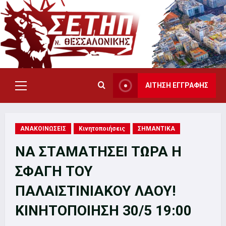
Skip
to
content
ΑΙΤΗΣΗ ΕΓΓΡΑΦΗΣ
Primary
Menu
ΑΝΑΚΟΙΝΩΣΕΙΣ
Κινητοποιήσεις
ΣΗΜΑΝΤΙΚΑ
ΝΑ ΣΤΑΜΑΤΗΣΕΙ ΤΩΡΑ Η
ΣΦΑΓΗ ΤΟΥ
ΠΑΛΑΙΣΤΙΝΙΑΚΟΥ ΛΑΟΥ!
ΚΙΝΗΤΟΠΟΙΗΣΗ 30/5 19:00