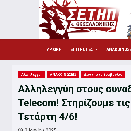
Skip
to
content
ΑΡΧΙΚΗ
ΕΠΙΤΡΟΠΕΣ
ΑΝΑΚΟΙΝΩΣΕ
Αλληλεγγύη
ΑΝΑΚΟΙΝΩΣΕΙΣ
Διοικητικό Συμβούλιο
Αλληλεγγύη στους συναδ
Telecom! Στηρίζουμε τις
Τετάρτη 4/6!
3 Ιουνίου, 2025