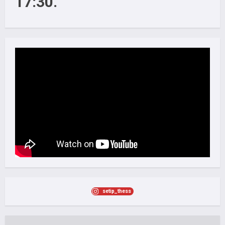
17:30.
setip_thess