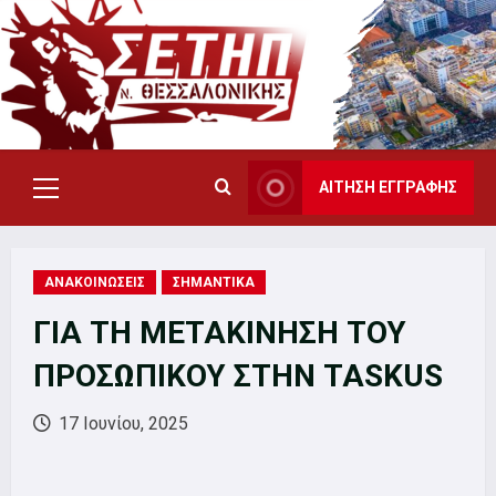
Skip
to
content
ΑΙΤΗΣΗ ΕΓΓΡΑΦΗΣ
Primary
Menu
ΑΝΑΚΟΙΝΩΣΕΙΣ
ΣΗΜΑΝΤΙΚΑ
ΓΙΑ ΤΗ ΜΕΤΑΚΙΝΗΣΗ ΤΟΥ
ΠΡΟΣΩΠΙΚΟΥ ΣΤΗΝ TASKUS
17 Ιουνίου, 2025