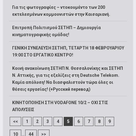
Για τις φωτογραφίες – ντοκουμέντο των 200
εκτελεσμένων κομμουνιστών στην Καισαριανή.
Επιτροπή Πολιτισμού ΣΕΤΗΠ – Δημιουργία
κινηματογραφικής ομάδας!
ΓΕΝΙΚΗ ΣΥΝΕΛΕΥΣΗ ΣΕΤΗΠ, ΤΕΤΑΡΤΗ 18 ΦΕΒΡΟΥΑΡΙΟΥ
19:00 ΣΤΟ ΕΡΓΑΤΙΚΟ ΚΕΝΤΡΟ!
Κοινή ανακοίνωση ΣΕΤΗΠ Ν. Θεσσαλονίκης και ΣΕΤΗΠ
N. Αττικής, για τις εξελίξεις στη Deutsche Telekom.
Καμία απόλυση! Να διασφαλιστούν τώρα όλες οι
θέσεις εργασίας! (+Русский перевод)
ΚΙΝΗΤΟΠΟΙΗΣΗ ΣΤΗ VODAFONE 10/2 – ΟΧΙ ΣΤΙΣ
ΑΠΟΛΥΣΕΙΣ
<<
1
2
3
4
5
6
7
8
9
...
10
44
>>