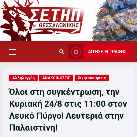
Skip
to
content
ΑΙΤΗΣΗ ΕΓΓΡΑΦΗΣ
Primary
Menu
Αλληλεγγύη
ΑΝΑΚΟΙΝΩΣΕΙΣ
Κινητοποιήσεις
Όλοι στη συγκέντρωση, την
Κυριακή 24/8 στις 11:00 στον
Λευκό Πύργο! Λευτεριά στην
Παλαιστίνη!