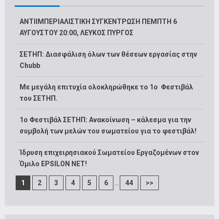
ΑΝΤΙΙΜΠΕΡΙΑΛΙΣΤΙΚΗ ΣΥΓΚΕΝΤΡΩΣΗ ΠΕΜΠΤΗ 6
ΑΥΓΟΥΣΤΟΥ 20:00, ΛΕΥΚΟΣ ΠΥΡΓΟΣ
ΣΕΤΗΠ: Διασφάλιση όλων των θέσεων εργασίας στην
Chubb
Με μεγάλη επιτυχία ολοκληρώθηκε το 1ο Φεστιβάλ
του ΣΕΤΗΠ.
1o Φεστιβάλ ΣΕΤΗΠ: Ανακοίνωση – κάλεσμα για την
συμβολή των μελών του σωματείου για το φεστιβάλ!
Ίδρυση επιχειρησιακού Σωματείου Εργαζομένων στον
Όμιλο EPSILON NET!
...
1
2
3
4
5
6
44
>>