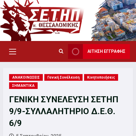
Skip
to
content
ΑΙΤΗΣΗ ΕΓΓΡΑΦΗΣ
Primary
Menu
ΑΝΑΚΟΙΝΩΣΕΙΣ
Γενική Συνέλευση
Κινητοποιήσεις
ΣΗΜΑΝΤΙΚΑ
ΓΕΝΙΚΗ ΣΥΝΕΛΕΥΣΗ ΣΕΤΗΠ
9/9-ΣΥΛΛΑΛΗΤΗΡΙΟ Δ.Ε.Θ.
6/9