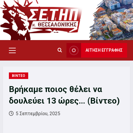
Skip
to
content
ΑΙΤΗΣΗ ΕΓΓΡΑΦΗΣ
Primary
Menu
ΒΙΝΤΕΟ
Βρήκαμε ποιος θέλει να
δουλεύει 13 ώρες… (Βίντεο)
5 Σεπτεμβρίου, 2025