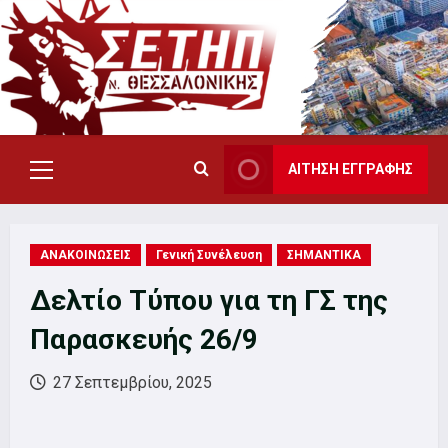
Skip
to
content
ΑΙΤΗΣΗ ΕΓΓΡΑΦΗΣ
Primary
Menu
ΑΝΑΚΟΙΝΩΣΕΙΣ
Γενική Συνέλευση
ΣΗΜΑΝΤΙΚΑ
Δελτίο Τύπου για τη ΓΣ της
Παρασκευής 26/9
27 Σεπτεμβρίου, 2025