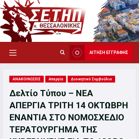
Skip
to
content
ΑΙΤΗΣΗ ΕΓΓΡΑΦΗΣ
Primary
Menu
ΑΝΑΚΟΙΝΩΣΕΙΣ
Απεργία
Διοικητικό Συμβούλιο
Δελτίο Τύπου – ΝΕΑ
ΑΠΕΡΓΙΑ ΤΡΙΤΗ 14 ΟΚΤΩΒΡΗ
ΕΝΑΝΤΙΑ ΣΤΟ ΝΟΜΟΣΧΕΔΙΟ
ΤΕΡΑΤΟΥΡΓΗΜΑ ΤΗΣ