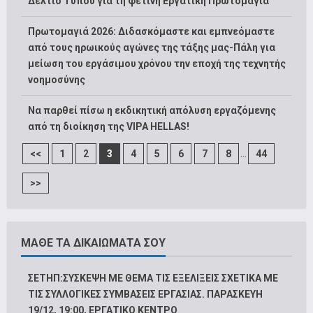
Δελτίο Τύπου για τη φετινή Εργατική Πρωτομαγιά
Πρωτομαγιά 2026: Διδασκόμαστε και εμπνεόμαστε
από τους ηρωικούς αγώνες της τάξης μας-Πάλη για
μείωση του εργάσιμου χρόνου την εποχή της τεχνητής
νοημοσύνης
Να παρθεί πίσω η εκδικητική απόλυση εργαζόμενης
από τη διοίκηση της VIPA HELLAS!
...
<<
1
2
3
4
5
6
7
8
44
>>
ΜΑΘΕ ΤΑ ΔΙΚΑΙΩΜΑΤΑ ΣΟΥ
ΣΕΤΗΠ:ΣΥΣΚΕΨΗ ΜΕ ΘΕΜΑ ΤΙΣ ΕΞΕΛΙΞΕΙΣ ΣΧΕΤΙΚΑ ΜΕ
ΤΙΣ ΣΥΛΛΟΓΙΚΕΣ ΣΥΜΒΑΣΕΙΣ ΕΡΓΑΣΙΑΣ. ΠΑΡΑΣΚΕΥΗ
19/12, 19:00, ΕΡΓΑΤΙΚΟ ΚΕΝΤΡΟ